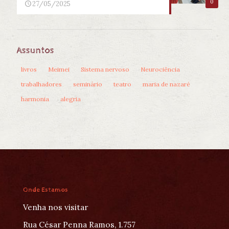
0
27/05/2025
Assuntos
livros
Meimei
Sistema nervoso
Neurociência
trabalhadores
seminário
teatro
maria de nazaré
harmonia
alegria
Onde Estamos
Venha nos visitar
Rua César Penna Ramos, 1.757