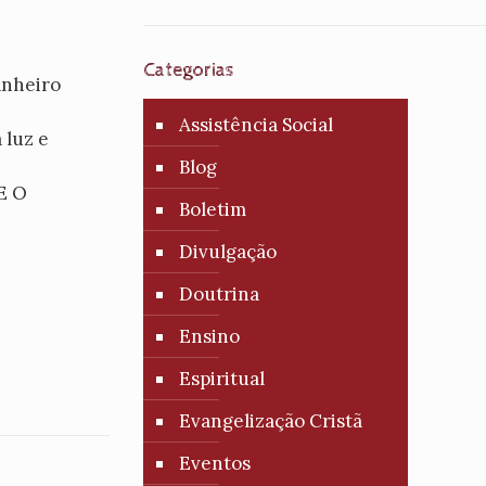
Categorias
anheiro
Assistência Social
 luz e
Blog
E O
Boletim
Divulgação
Doutrina
Ensino
Espiritual
Evangelização Cristã
Eventos