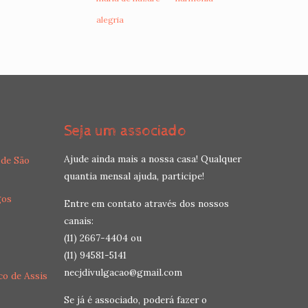
alegria
Seja um associado
Ajude ainda mais a nossa casa! Qualquer
 de São
quantia mensal ajuda, participe!
gos
Entre em contato através dos nossos
canais:
(11) 2667-4404 ou
(11) 94581-5141
necjdivulgacao@gmail.com
co de Assis
Se já é associado, poderá fazer o