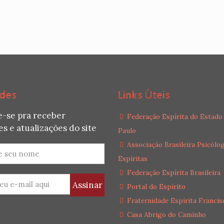
des
Links Úteis
e-se pra receber
Federação Espírita do Estado
s e atualizações do site
Paulo
Associação Brasileira Psicólo
Espíritas
Federação Espírita Brasileira
Portal do Espírito
Fraternidade Espírita Francis
Casa Abrigo do Caminho