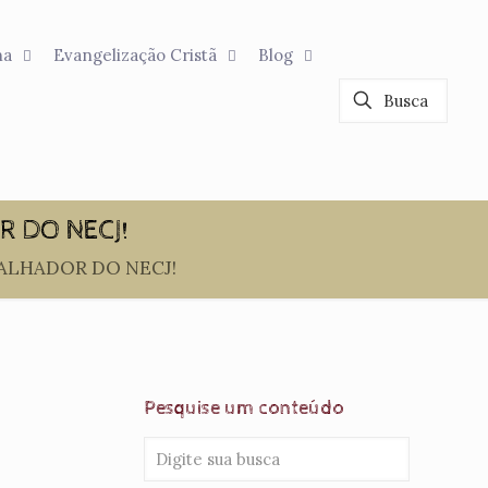
na
Evangelização Cristã
Blog
R DO NECJ!
BALHADOR DO NECJ!
Pesquise um conteúdo