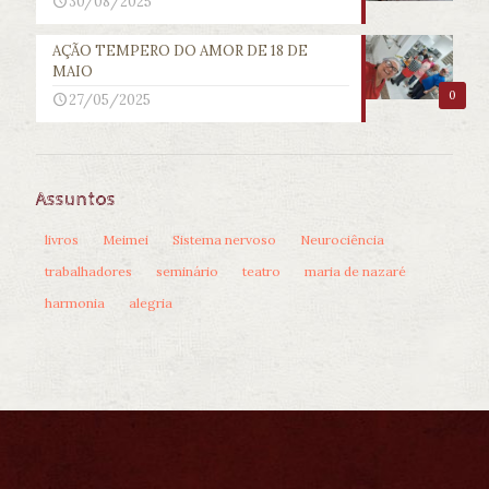
30/08/2025
AÇÃO TEMPERO DO AMOR DE 18 DE
MAIO
0
27/05/2025
Assuntos
livros
Meimei
Sistema nervoso
Neurociência
trabalhadores
seminário
teatro
maria de nazaré
harmonia
alegria