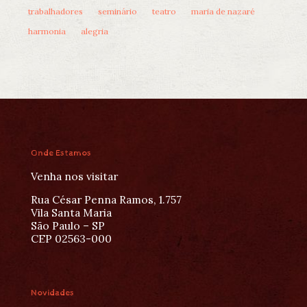
trabalhadores
seminário
teatro
maria de nazaré
harmonia
alegria
Onde Estamos
Venha nos visitar
Rua César Penna Ramos, 1.757
Vila Santa Maria
São Paulo – SP
CEP 02563-000
Novidades