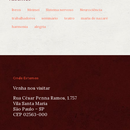
livros
Meimei
Sistema nervoso
Neurociência
trabalhadores
seminário
teatro
maria de nazaré
harmonia
alegria
Onde Estamos
Venha nos visitar
Rua César Penna Ramos, 1.757
Vila Santa Maria
São Paulo – SP
CEP 02563-000