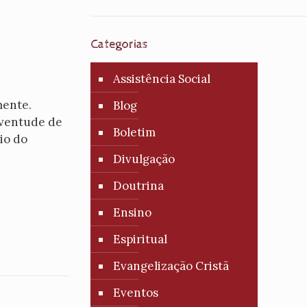
Categorias
Assistência Social
mente.
Blog
juventude de
Boletim
io do
Divulgação
Doutrina
Ensino
Espiritual
Evangelização Cristã
Eventos