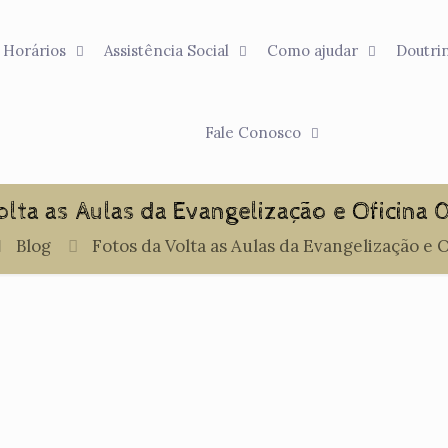
Horários
Assistência Social
Como ajudar
Doutri
Fale Conosco
olta as Aulas da Evangelização e Oficina
Blog
Fotos da Volta as Aulas da Evangelização e