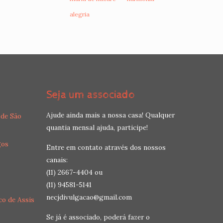
alegria
Seja um associado
Ajude ainda mais a nossa casa! Qualquer
 de São
quantia mensal ajuda, participe!
gos
Entre em contato através dos nossos
canais:
(11) 2667-4404 ou
(11) 94581-5141
necjdivulgacao@gmail.com
co de Assis
Se já é associado, poderá fazer o