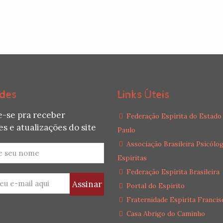
des
Links Úteis
e-se pra receber
Federação Espírita do Estado
s e atualizações do site
Paulo
Associação Brasileira Psicólo
Espíritas
Federação Espírita Brasileira
Portal do Espírito
Fraternidade Espírita Francis
Casa Abrigo do Caminho