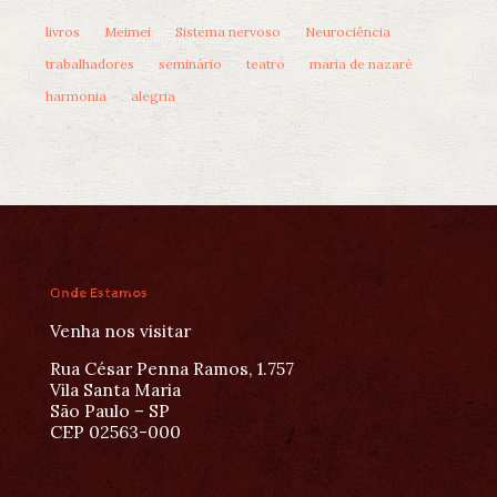
livros
Meimei
Sistema nervoso
Neurociência
trabalhadores
seminário
teatro
maria de nazaré
harmonia
alegria
Onde Estamos
Venha nos visitar
Rua César Penna Ramos, 1.757
Vila Santa Maria
São Paulo – SP
CEP 02563-000