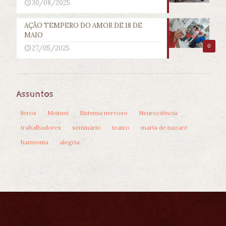
30/08/2025
AÇÃO TEMPERO DO AMOR DE 18 DE
MAIO
0
27/05/2025
Assuntos
livros
Meimei
Sistema nervoso
Neurociência
trabalhadores
seminário
teatro
maria de nazaré
harmonia
alegria