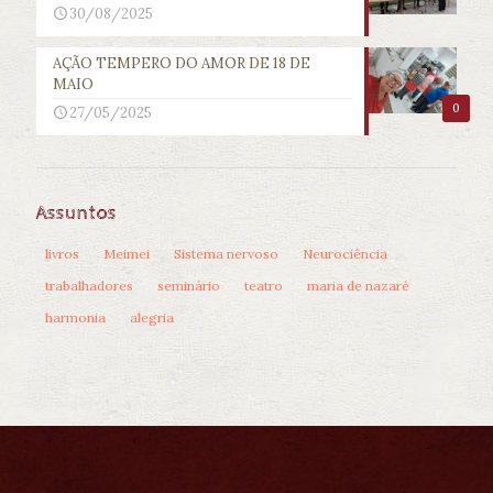
30/08/2025
AÇÃO TEMPERO DO AMOR DE 18 DE
MAIO
0
27/05/2025
Assuntos
livros
Meimei
Sistema nervoso
Neurociência
trabalhadores
seminário
teatro
maria de nazaré
harmonia
alegria