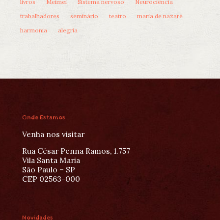
livros
Meimei
Sistema nervoso
Neurociência
trabalhadores
seminário
teatro
maria de nazaré
harmonia
alegria
Onde Estamos
Venha nos visitar
Rua César Penna Ramos, 1.757
Vila Santa Maria
São Paulo – SP
CEP 02563-000
Novidades