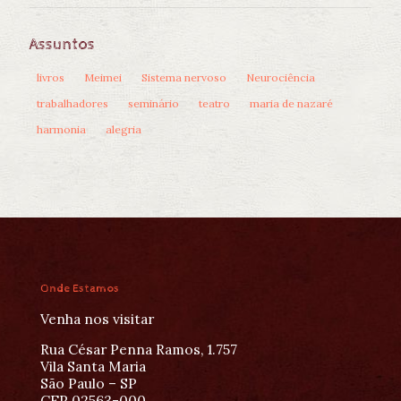
Assuntos
livros
Meimei
Sistema nervoso
Neurociência
trabalhadores
seminário
teatro
maria de nazaré
harmonia
alegria
Onde Estamos
Venha nos visitar
Rua César Penna Ramos, 1.757
Vila Santa Maria
São Paulo – SP
CEP 02563-000