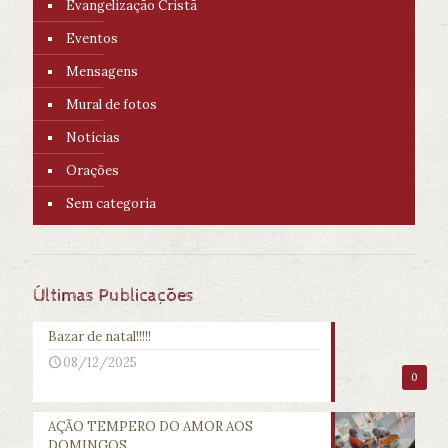
Evangelização Cristã
Eventos
Mensagens
Mural de fotos
Notícias
Orações
Sem categoria
Últimas Publicações
Bazar de natal!!!!!
08/12/2025
0
AÇÃO TEMPERO DO AMOR AOS
DOMINGOS