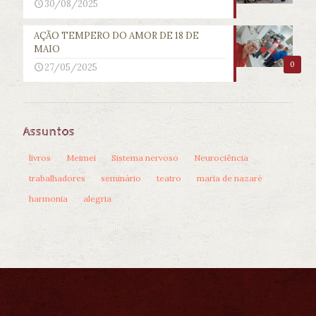
30/08/2025
AÇÃO TEMPERO DO AMOR DE 18 DE
MAIO
0
27/05/2025
Assuntos
livros
Meimei
Sistema nervoso
Neurociência
trabalhadores
seminário
teatro
maria de nazaré
harmonia
alegria