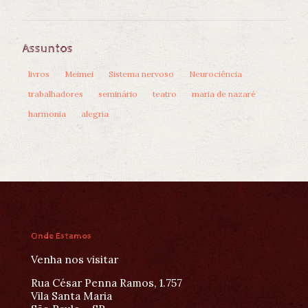
Assuntos
livros
Meimei
Sistema nervoso
Neurociência
trabalhadores
seminário
teatro
maria de nazaré
harmonia
alegria
Onde Estamos
Venha nos visitar
Rua César Penna Ramos, 1.757
Vila Santa Maria