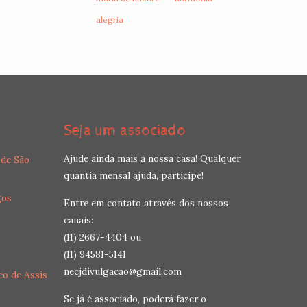
alegria
Seja um associado
Ajude ainda mais a nossa casa! Qualquer
 de São
quantia mensal ajuda, participe!
gos
Entre em contato através dos nossos
canais:
(11) 2667-4404 ou
(11) 94581-5141
necjdivulgacao@gmail.com
co de Assis
Se já é associado, poderá fazer o