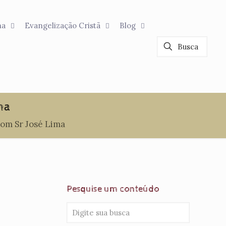
na
Evangelização Cristã
Blog
ma
 com Sr José Lima
Pesquise um conteúdo