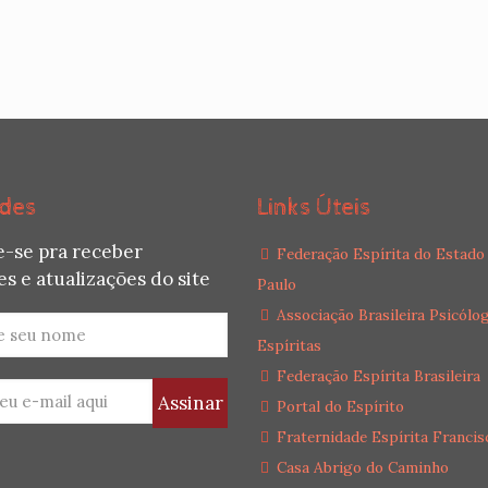
des
Links Úteis
e-se pra receber
Federação Espírita do Estado
s e atualizações do site
Paulo
Associação Brasileira Psicólo
Espíritas
Federação Espírita Brasileira
Portal do Espírito
Fraternidade Espírita Francis
Casa Abrigo do Caminho