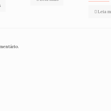
s
Leia m
mentário.