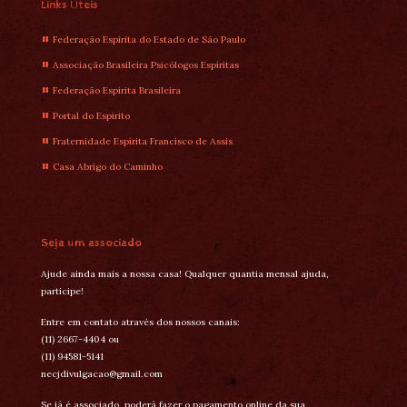
Links Úteis
Federação Espírita do Estado de São Paulo
Associação Brasileira Psicólogos Espíritas
Federação Espírita Brasileira
Portal do Espírito
Fraternidade Espírita Francisco de Assis
Casa Abrigo do Caminho
Seja um associado
Ajude ainda mais a nossa casa! Qualquer quantia mensal ajuda,
participe!
Entre em contato através dos nossos canais:
(11) 2667-4404 ou
(11) 94581-5141
necjdivulgacao@gmail.com
Se já é associado, poderá fazer o pagamento online da sua