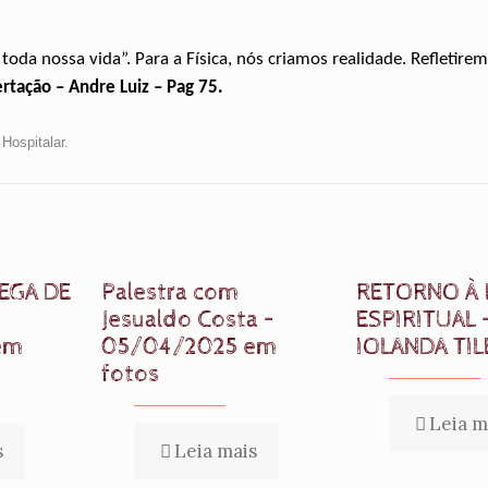
da nossa vida”. Para a Física, nós criamos realidade. Refletire
ertação – Andre Luiz – Pag 75.
 Hospitalar.
EGA DE
Palestra com
RETORNO À 
Jesualdo Costa –
ESPIRITUAL 
em
05/04/2025 em
IOLANDA TIL
fotos
Leia m
s
Leia mais