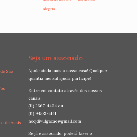
alegria
Seja um associado
Ajude ainda mais a nossa casa! Qualquer
 de São
quantia mensal ajuda, participe!
gos
Entre em contato através dos nossos
canais:
(11) 2667-4404 ou
(11) 94581-5141
necjdivulgacao@gmail.com
co de Assis
Se já é associado, poderá fazer o