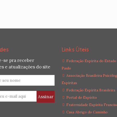
des
Links Úteis
e-se pra receber
Federação Espírita do Estado
s e atualizações do site
Paulo
Associação Brasileira Psicólo
Espíritas
Federação Espírita Brasileira
Portal do Espírito
Fraternidade Espírita Francis
Casa Abrigo do Caminho