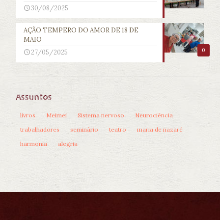
30/08/2025
AÇÃO TEMPERO DO AMOR DE 18 DE
MAIO
0
27/05/2025
Assuntos
livros
Meimei
Sistema nervoso
Neurociência
trabalhadores
seminário
teatro
maria de nazaré
harmonia
alegria