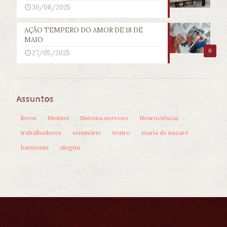
30/08/2025
AÇÃO TEMPERO DO AMOR DE 18 DE
MAIO
0
27/05/2025
Assuntos
livros
Meimei
Sistema nervoso
Neurociência
trabalhadores
seminário
teatro
maria de nazaré
harmonia
alegria