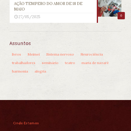
AÇÃO TEMPERO DO AMOR DE 18 DE
MAIO
0
27/05/2025
Assuntos
livros
Meimei
Sistema nervoso
Neurociência
trabalhadores
seminário
teatro
maria de nazaré
harmonia
alegria
Onde Estamos