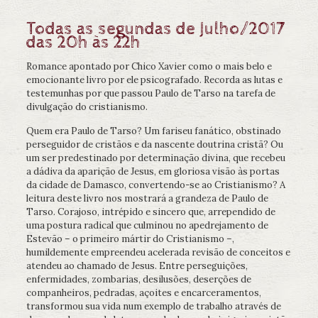
Todas as segundas de Julho/2017
das 20h às 22h
Romance apontado por Chico Xavier como o mais belo e
emocionante livro por ele psicografado. Recorda as lutas e
testemunhas por que passou Paulo de Tarso na tarefa de
divulgação do cristianismo.
Quem era Paulo de Tarso? Um fariseu fanático, obstinado
perseguidor de cristãos e da nascente doutrina cristã? Ou
um ser predestinado por determinação divina, que recebeu
a dádiva da aparição de Jesus, em gloriosa visão às portas
da cidade de Damasco, convertendo-se ao Cristianismo? A
leitura deste livro nos mostrará a grandeza de Paulo de
Tarso. Corajoso, intrépido e sincero que, arrependido de
uma postura radical que culminou no apedrejamento de
Estevão – o primeiro mártir do Cristianismo –,
humildemente empreendeu acelerada revisão de conceitos e
atendeu ao chamado de Jesus. Entre perseguições,
enfermidades, zombarias, desilusões, deserções de
companheiros, pedradas, açoites e encarceramentos,
transformou sua vida num exemplo de trabalho através de