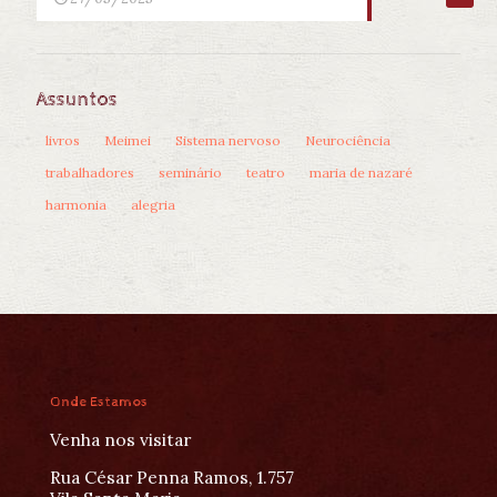
Assuntos
livros
Meimei
Sistema nervoso
Neurociência
trabalhadores
seminário
teatro
maria de nazaré
harmonia
alegria
Onde Estamos
Venha nos visitar
Rua César Penna Ramos, 1.757