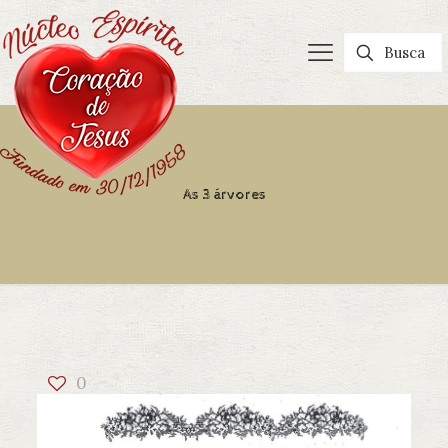
As 3 árvores
0