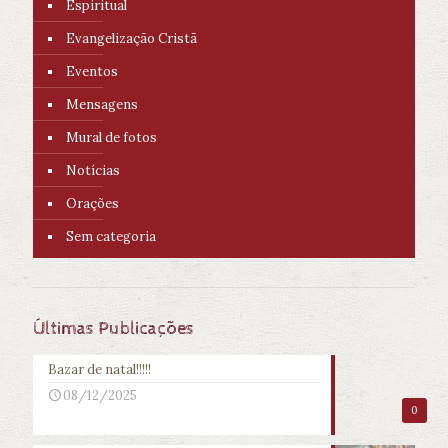
Espiritual
Evangelização Cristã
Eventos
Mensagens
Mural de fotos
Notícias
Orações
Sem categoria
Últimas Publicações
Bazar de natal!!!!!
08/12/2025
0