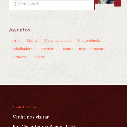
0
27/05/2025
Assuntos
livros
Meimei
Sistema nervoso
Neurociência
trabalhadores
seminário
teatro
maria de nazaré
harmonia
alegria
Onde Estamos
Venha nos visitar
Rua César Penna Ramos, 1.757