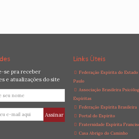
des
Links Úteis
e-se pra receber
Federação Espírita do Estado
s e atualizações do site
Paulo
Associação Brasileira Psicólo
Espíritas
Federação Espírita Brasileira
Portal do Espírito
Fraternidade Espírita Francis
Casa Abrigo do Caminho