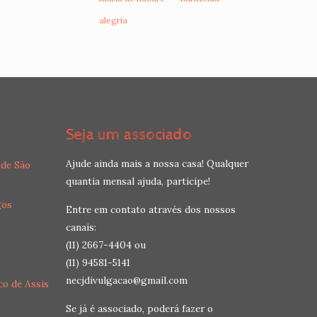
alegria
Seja um associado
Ajude ainda mais a nossa casa! Qualquer
 de São
quantia mensal ajuda, participe!
gos
Entre em contato através dos nossos
canais:
(11) 2667-4404 ou
(11) 94581-5141
necjdivulgacao@gmail.com
co de Assis
Se já é associado, poderá fazer o