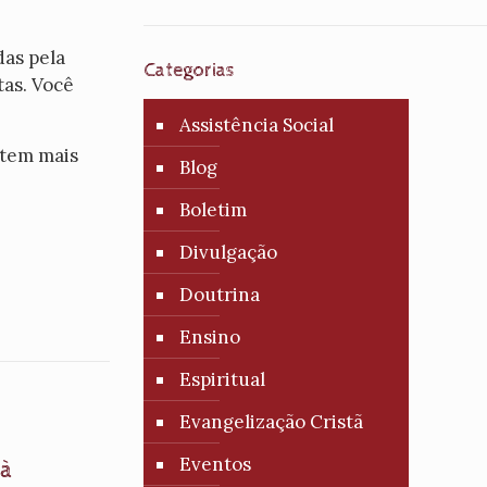
das pela
Categorias
as. Você
Assistência Social
 tem mais
Blog
Boletim
Divulgação
Doutrina
Ensino
Espiritual
Evangelização Cristã
Eventos
 à