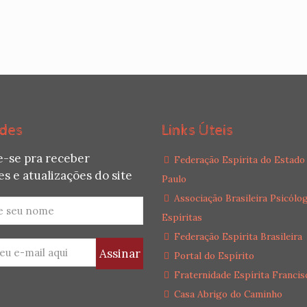
des
Links Úteis
e-se pra receber
Federação Espírita do Estado
s e atualizações do site
Paulo
Associação Brasileira Psicólo
Espíritas
Federação Espírita Brasileira
Portal do Espírito
Fraternidade Espírita Francis
Casa Abrigo do Caminho