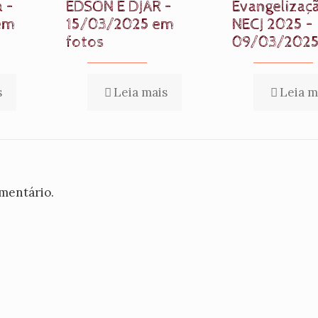
 –
EDSON E DJAR –
Evangelizaç
em
15/03/2025 em
NECJ 2025 –
fotos
09/03/202
s
Leia mais
Leia m
mentário.