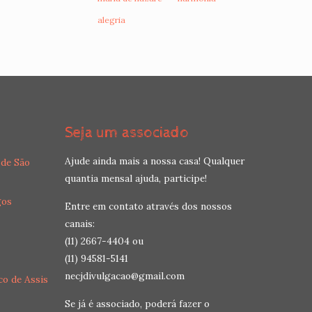
alegria
Seja um associado
Ajude ainda mais a nossa casa! Qualquer
 de São
quantia mensal ajuda, participe!
gos
Entre em contato através dos nossos
canais:
(11) 2667-4404 ou
(11) 94581-5141
necjdivulgacao@gmail.com
co de Assis
Se já é associado, poderá fazer o