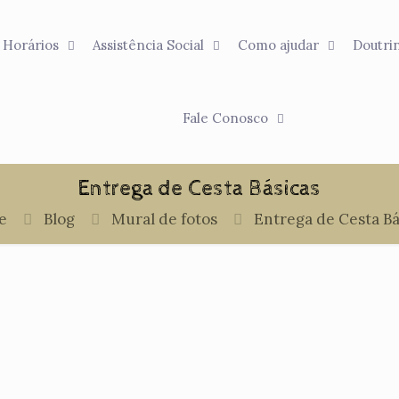
Horários
Assistência Social
Como ajudar
Doutri
Fale Conosco
Entrega de Cesta Básicas
e
Blog
Mural de fotos
Entrega de Cesta Bá