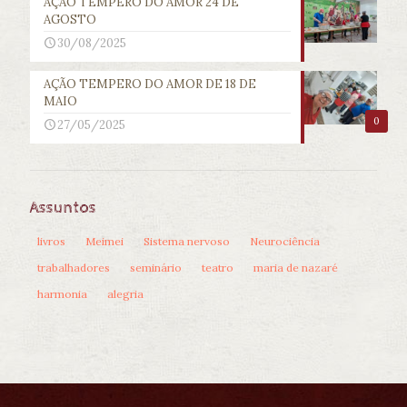
AÇÃO TEMPERO DO AMOR 24 DE
AGOSTO
30/08/2025
AÇÃO TEMPERO DO AMOR DE 18 DE
MAIO
0
27/05/2025
Assuntos
livros
Meimei
Sistema nervoso
Neurociência
trabalhadores
seminário
teatro
maria de nazaré
harmonia
alegria