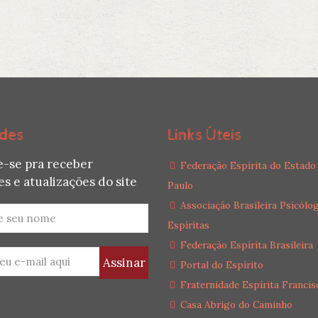
des
Links Úteis
e-se pra receber
Federação Espírita do Estado
s e atualizações do site
Paulo
Associação Brasileira Psicólo
Espíritas
Federação Espírita Brasileira
Portal do Espírito
Fraternidade Espírita Francis
Casa Abrigo do Caminho