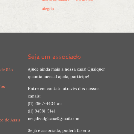
alegria
Seja um associado
Ajude ainda mais a nossa casa! Qualquer
 de São
quantia mensal ajuda, participe!
gos
Entre em contato através dos nossos
canais:
(11) 2667-4404 ou
(11) 94581-5141
necjdivulgacao@gmail.com
co de Assis
Se já é associado, poderá fazer o