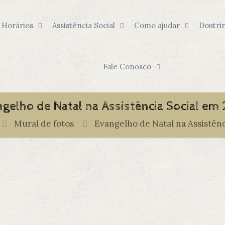
Horários
Assistência Social
Como ajudar
Doutri
Fale Conosco
gelho de Natal na Assistência Social em
Mural de fotos
Evangelho de Natal na Assistênc