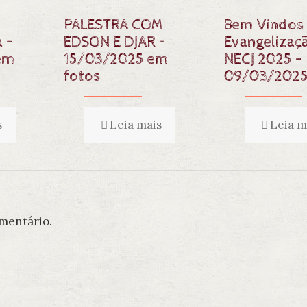
PALESTRA COM
Bem Vindos
 –
EDSON E DJAR –
Evangelizaç
em
15/03/2025 em
NECJ 2025 –
fotos
09/03/202
s
Leia mais
Leia m
mentário.