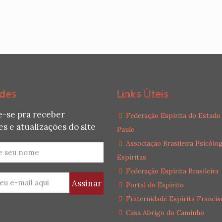
des
Links Úteis
e-se pra receber
Federação Espírita do Estado
s e atualizações do site
Paulo
Associação Brasileira Psicólo
Espíritas
Federação Espírita Brasileira
Portal do Espírito
Fraternidade Espírita Francis
Casa Abrigo do Caminho