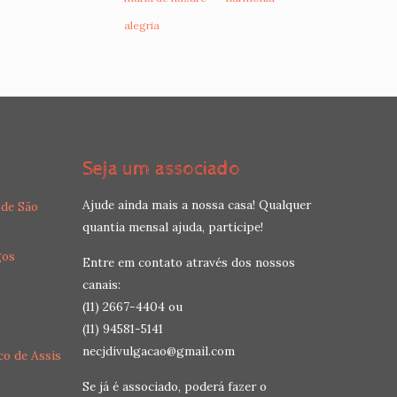
alegria
Seja um associado
Ajude ainda mais a nossa casa! Qualquer
 de São
quantia mensal ajuda, participe!
gos
Entre em contato através dos nossos
canais:
(11) 2667-4404 ou
(11) 94581-5141
necjdivulgacao@gmail.com
co de Assis
Se já é associado, poderá fazer o