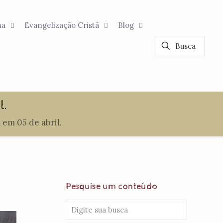
na
Evangelização Cristã
Blog
l.
 em 05 de abril.
Pesquise um conteúdo