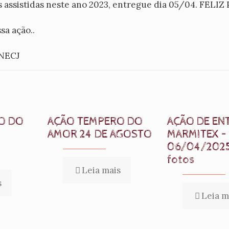
as assistidas neste ano 2023, entregue dia 05/04. FELI
sa ação..
 NECJ
O DO
AÇÃO TEMPERO DO
AÇÃO DE EN
AMOR 24 DE AGOSTO
MARMITEX –
06/04/202
fotos
Leia mais
s
Leia m