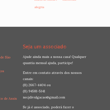
alegria
Seja um associado
Ajude ainda mais a nossa casa! Qualquer
 de São
quantia mensal ajuda, participe!
gos
Entre em contato através dos nossos
canais:
(11) 2667-4404 ou
(11) 94581-5141
necjdivulgacao@gmail.com
co de Assis
Se já é associado, poderá fazer o