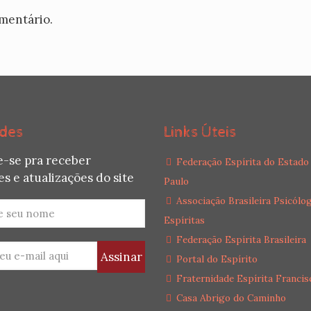
mentário.
des
Links Úteis
e-se pra receber
Federação Espírita do Estado
s e atualizações do site
Paulo
Associação Brasileira Psicólo
Espíritas
Federação Espírita Brasileira
Portal do Espírito
Fraternidade Espírita Francis
Casa Abrigo do Caminho