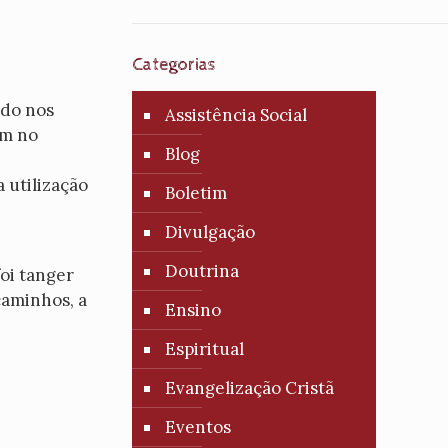
Categorias
ado nos
Assistência Social
am no
Blog
 utilização
Boletim
Divulgação
Doutrina
foi tanger
caminhos, a
Ensino
Espiritual
Evangelização Cristã
Eventos