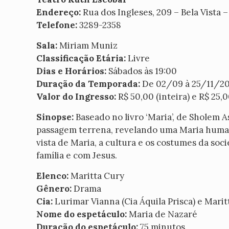
Endereço:
Rua dos Ingleses, 209 – Bela Vista –
Telefone:
3289-2358
Sala:
Miriam Muniz
Classificação Etária:
Livre
Dias e Horários:
Sábados às 19:00
Duração da Temporada:
De 02/09 à 25/11/20
Valor do Ingresso:
R$ 50,00 (inteira) e R$ 25,
Sinopse:
Baseado no livro ‘Maria’, de Sholem 
passagem terrena, revelando uma Maria human
vista de Maria, a cultura e os costumes da soc
família e com Jesus.
Elenco:
Maritta Cury
Gênero:
Drama
Cia:
Lurimar Vianna (Cia Áquila Prisca) e Mari
Nome do espetáculo:
Maria de Nazaré
Duração do espetáculo:
75 minutos