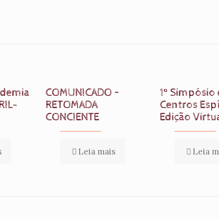
ndemia
COMUNICADO –
1º Simpósio
RIL-
RETOMADA
Centros Espí
CONCIENTE
Edição Virtu
s
Leia mais
Leia m