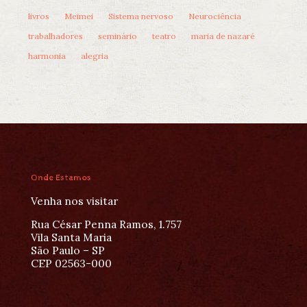
livros
Meimei
Sistema nervoso
Neurociência
trabalhadores
seminário
teatro
maria de nazaré
harmonia
alegria
Onde Estamos
Venha nos visitar
Rua César Penna Ramos, 1.757
Vila Santa Maria
São Paulo – SP
CEP 02563-000