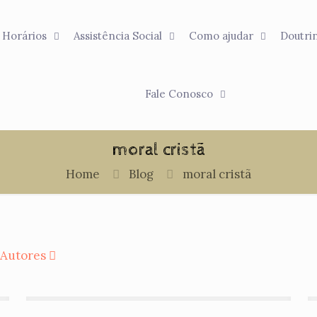
Horários
Assistência Social
Como ajudar
Doutri
Fale Conosco
moral cristã
Home
Blog
moral cristã
Autores