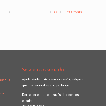
0
0
Leia mais
Seja um associado
Ajude ainda mais a nossa casa! Qualquer
 de São
quantia mensal ajuda, participe!
gos
Entre em contato através dos nossos
canais: