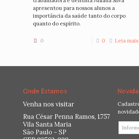
trabalhadora e dentista Juliana Silva
apresentou para nossos alunos a
importância da saúde tanto do corpo
quanto do espírito.
0
0
Leia mais
Onde Estamos
Novida
Venha nos visitar
Cadastr
novidade
Rua César Penna Ramos, 1.757
Vila Santa Maria
São Paulo – SP